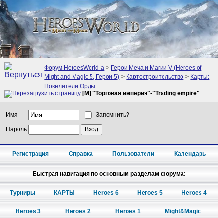
Форум HeroesWorld-а
>
Герои Меча и Магии V (Heroes of
Might and Magic 5, Герои 5)
>
Картостроительство
>
Карты:
Повелители Орды
[M] "Торговая империя"-"Trading empire"
Имя
Запомнить?
Пароль
Регистрация
Справка
Пользователи
Календарь
Быстрая навигация по основным разделам форума:
Турниры
КАРТЫ
Heroes 6
Heroes 5
Heroes 4
Heroes 3
Heroes 2
Heroes 1
Might&Magic