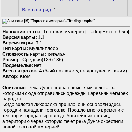
Всего наград
: 1
[M] "Торговая империя"-"Trading empire"
Название карты:
Торговая империя {TradingEmpire.h5m}
Версия карты:
1.1
Версия игры:
3.1
Тип карты:
Мультиплеер
Сложность карты:
тяжелая
Размер:
Средняя(136x136)
Подземелье:
нет
Всего игроков:
4 (5-ый по сюжету, не доступен игрокам)
Автор:
KioM
Описание:
Река Дунгэ полна примесями золота, за
которыми сюда отправились однажды царевичи четырех
народов.
Когда золотая лихорадка прошла, они основали здесь
города и наладили торговлю. Прошло много времени с
тех пор и города выросли до богатейших столиц,
а територию через которую течет река Дунгэ окрестили
новой торговой империей.