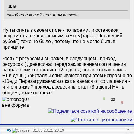
какой еще косяк? нет там косяков
Ну ты опять в своем стиле - по твоему , и остановок
некроманта перед гномьим замком(карта "Последний
рубеж") тоже не было , потому что не могло быть в
принципе
косяк с ресурсами выражен в следующем - приход
ресурсов ( древесина) перед заключением соглашения
на фактории составляет +2 в день ; после соглашения -
+1 в день ( кристаллы списываются при этом исправно по
-10ед.).Перезагружаемся,отказ ываемся от соглашения -
и что я вижу ? приход древесины стал +3 в день! Ну , в
общем , тоже неплохо
0
⚖️
0
#5
31.03.2012, 20:19
^