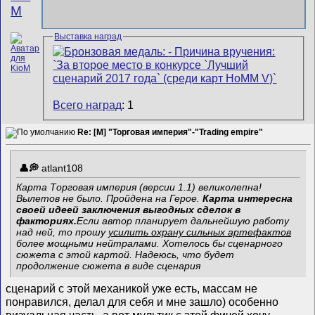
M
Выставка наград
Всего наград
: 1
Re: [M] "Торговая империя"-"Trading empire"
atlant108
Карта Торговая империя (версии 1.1) великолепна!
Вылетов не было. Пройдена на Герое.
Карта интересна
своей идеей заключения выгодных сделок в
факториях.
Если автор планирует дальнейшую работу
над ней, то прошу
усилить охрану сильных артефактов
более мощными нейтралами. Хотелось бы сценарного
сюжета с этой картой. Надеюсь, что будет
продолжение сюжета в виде сценария
сценарий с этой механикой уже есть, массам не
понравился, делал для себя и мне зашло) особенно
визуальная часть, а вот мультик с этой фичей хочу