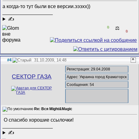
а когда-то тут были все версии.эээхх))
__________________
✍
0
⚖️
0
#4
31.10.2009, 14:48
^
Регистрация: 29.04.2008
СЕКТОР ГАЗА
Адрес: Украина город Краматорск
Сообщения: 54
Re: Вся Might&Magic
О спасибо хорошие ссылочки!
__________________
✍