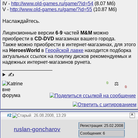
IV -
http://www.old-games.ru/game/?id=54
(8.07 Мб)
V -
http://www.old-games.ru/game/?id=55
(10.87 Мб)
Наслаждайтесь.
Лицензионные версии
6
-
9
частей
M&M
можно
приобрести в
CD-DVD
магазинах вашего города.
Также можно приобрести в интернет-магазинах, для этого
на
HeroesWorld
в
Геройской лавке
находится подборка
актуальных ссылок на покупку дисков рекомендуемых и
надежных интернет-магазинов рунета.
__________________
✍
0
⚖️
0
#2
26.08.2008, 13:29
^
Регистрация: 25.02.2008
ruslan-goncharov
Сообщения: 6