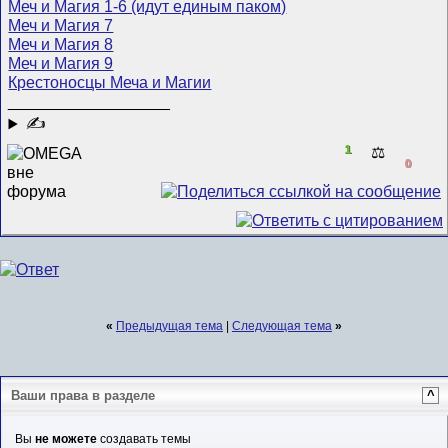
Меч и Магия 1-6 (идут единым паком)
Меч и Магия 7
Меч и Магия 8
Меч и Магия 9
Крестоносцы Меча и Магии
__________________
✍
1
⚖️
0
«
Предыдущая тема
|
Следующая тема
»
Ваши права в разделе
^
Вы
не можете
создавать темы