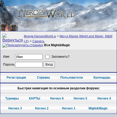
Форум HeroesWorld-а
>
Меч и Магия (Might and Magic, M&M
I-X)
>
Скачать
Вся Might&Magic
Имя
Запомнить?
Пароль
Регистрация
Справка
Пользователи
Календарь
Быстрая навигация по основным разделам форума:
Турниры
КАРТЫ
Heroes 6
Heroes 5
Heroes 4
Heroes 3
Heroes 2
Heroes 1
Might&Magic