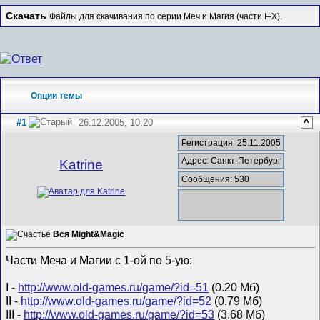
Скачать
Файлы для скачивания по серии Меч и Магия (части I–X).
Опции темы
#1
26.12.2005, 10:20
^
Регистрация: 25.11.2005
Адрес: Санкт-Петербург
Katrine
Сообщения: 530
Вся Might&Magic
Части Меча и Магии с 1-ой по 5-ую:
I -
http://www.old-games.ru/game/?id=51
(0.20 Мб)
II -
http://www.old-games.ru/game/?id=52
(0.79 Мб)
III -
http://www.old-games.ru/game/?id=53
(3.68 Мб)