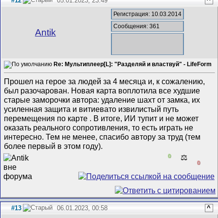
#12
05.01.2023, 23:49
^
Регистрация: 10.03.2014
Сообщения: 361
Antik
Re: Мультиплеер[L]: "Разделяй и властвуй" - LifeForm
Прошел на герое за людей за 4 месяца и, к сожалению,
был разочарован. Новая карта воплотила все худшие
старые заморочки автора: удаление шахт от замка, их
усиленная защита и витиевато извилистый путь
перемещения по карте . В итоге, ИИ тупит и не может
оказать реального сопротивления, то есть играть не
интересно. Тем не менее, спасибо автору за труд (тем
более первый в этом году).
0
⚖️
0
#13
06.01.2023, 00:58
^