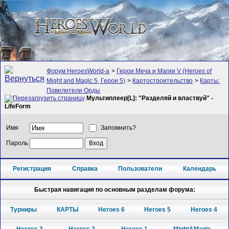
Форум HeroesWorld-а
>
Герои Меча и Магии V (Heroes of
Might and Magic 5, Герои 5)
>
Картостроительство
>
Карты:
Повелители Орды
Мультиплеер[L]: "Разделяй и властвуй" -
LifeForm
Имя
Запомнить?
Пароль
Регистрация
Справка
Пользователи
Календарь
Быстрая навигация по основным разделам форума:
Турниры
КАРТЫ
Heroes 6
Heroes 5
Heroes 4