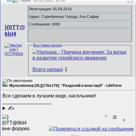
#3
03.01.2023, 16:10
^
Регистрация: 05.09.2019
Адрес: Серебряные Города, Аль-Сафир
Сообщения: 2069
}{0TT@
6bI4
Выставка наград
Всего наград
: 1
Re: Мультиплеер [XL][176x176]: "Разделяй и властвуй" - LifeForm
Все сделаем в лучшем виде, насяльнике!
__________________
✍
0
⚖️
0