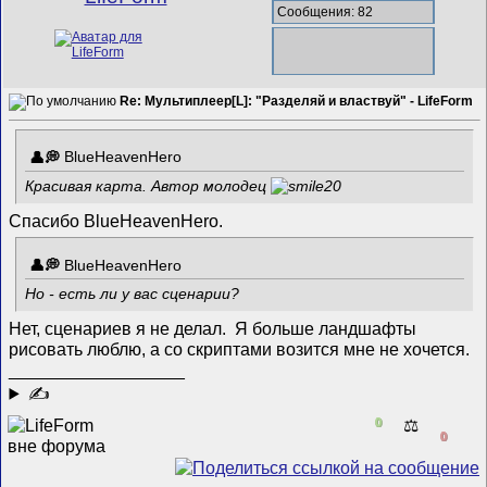
Сообщения: 82
Re: Мультиплеер[L]: "Разделяй и властвуй" - LifeForm
BlueHeavenHero
Красивая карта. Автор молодец
Спасибо BlueHeavenHero.
BlueHeavenHero
Но - есть ли у вас сценарии?
Нет, сценариев я не делал. Я больше ландшафты
рисовать люблю, а со скриптами возится мне не хочется.
__________________
✍
0
⚖️
0