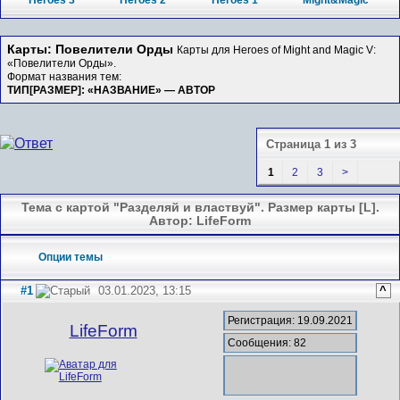
Heroes 3
Heroes 2
Heroes 1
Might&Magic
Карты: Повелители Орды
Карты для Heroes of Might and Magic V:
«Повелители Орды».
Формат названия тем:
ТИП[РАЗМЕР]: «НАЗВАНИЕ» — АВТОР
Страница 1 из 3
1
2
3
>
Тема с картой "Разделяй и властвуй". Размер карты [L].
Автор: LifeForm
Опции темы
#1
03.01.2023, 13:15
^
Регистрация: 19.09.2021
LifeForm
Сообщения: 82