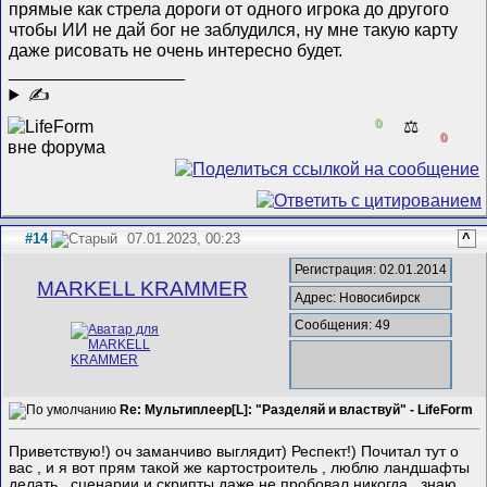
прямые как стрела дороги от одного игрока до другого
чтобы ИИ не дай бог не заблудился, ну мне такую карту
даже рисовать не очень интересно будет.
__________________
✍
0
⚖️
0
#14
07.01.2023, 00:23
^
Регистрация: 02.01.2014
MARKELL KRAMMER
Адрес: Новосибирск
Сообщения: 49
Re: Мультиплеер[L]: "Разделяй и властвуй" - LifeForm
Приветствую!) оч заманчиво выглядит) Респект!) Почитал тут о
вас , и я вот прям такой же картостроитель , люблю ландшафты
делать , сценарии и скрипты даже не пробовал никогда , знаю