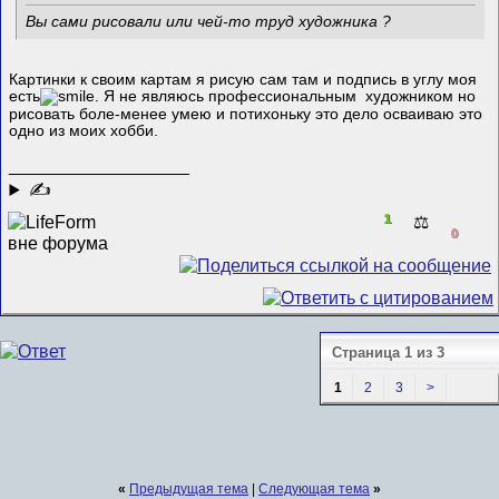
Вы сами рисовали или чей-то труд художника ?
Картинки к своим картам я рисую сам там и подпись в углу моя
есть
. Я не являюсь профессиональным художником но
рисовать боле-менее умею и потихоньку это дело осваиваю это
одно из моих хобби.
__________________
✍
1
⚖️
0
Страница 1 из 3
1
2
3
>
«
Предыдущая тема
|
Следующая тема
»