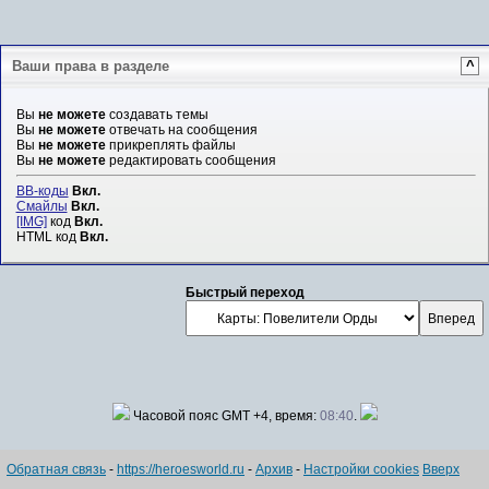
Ваши права в разделе
^
Вы
не можете
создавать темы
Вы
не можете
отвечать на сообщения
Вы
не можете
прикреплять файлы
Вы
не можете
редактировать сообщения
BB-коды
Вкл.
Смайлы
Вкл.
[IMG]
код
Вкл.
HTML код
Вкл.
Быстрый переход
Часовой пояс GMT +4, время:
08:40
.
Обратная связь
-
https://heroesworld.ru
-
Архив
-
Настройки cookies
Вверх