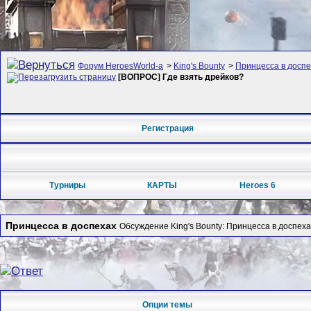
Форум HeroesWorld-а
>
King's Bounty
>
Принцесса в доспе
[ВОПРОС] Где взять дрейков?
Регистрация
Турниры
КАРТЫ
Heroes 6
Принцесса в доспехах
Обсуждение King's Bounty: Принцесса в доспеха
Опции темы