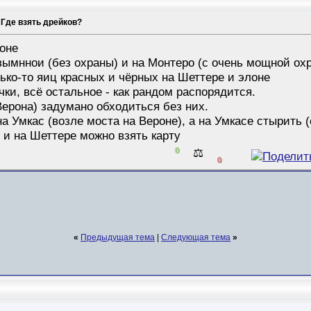
Где взять дрейков?
оне
езымннои (без охраны) и на Монтеро (с очень мощной ох
ько-то яиц красных и чёрных на Шеттере и элоне
ки, всё остальное - как рандом распорядится.
Верона) задумано обходиться без них.
 Умкас (возле моста на Вероне), а на Умкасе стырить (
 и на Шеттере можно взять карту
0
⚖️
0
«
Предыдущая тема
|
Следующая тема
»