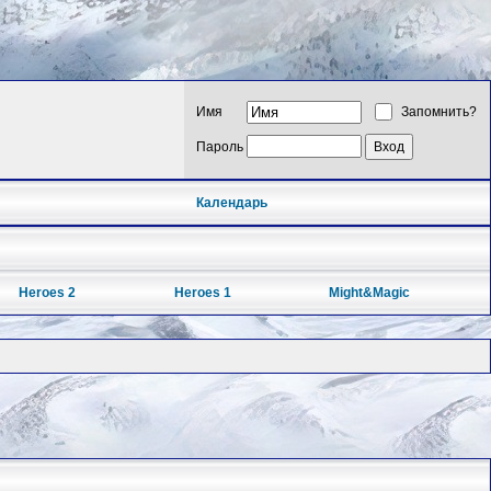
Имя
Запомнить?
Пароль
Календарь
Heroes 2
Heroes 1
Might&Magic