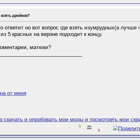
 взять дрейков?
то ответит но вот вопрос где взять изумрудных(а лучш
 из 5 красных на вероне подходит к концу.
коментарии, матюки?
______________________________
на от меня
но скачать и опробовать мои моды и посмотреть мои ск
0
⚖️
0