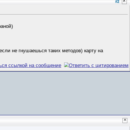
#2
^
раной)
если не гнушаешься таких методов) карту на
^