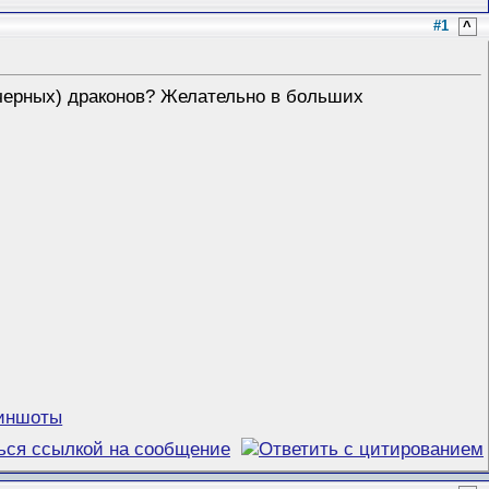
#1
^
е черных) драконов? Желательно в больших
риншоты