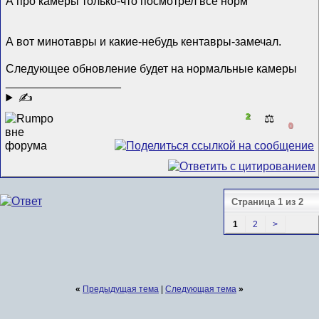
А про камеры только-что посмотрел всё норм
А вот минотавры и какие-небудь кентавры-замечал.
Следующее обновление будет на нормальные камеры
__________________
✍
2
⚖️
0
Страница 1 из 2
1
2
>
«
Предыдущая тема
|
Следующая тема
»