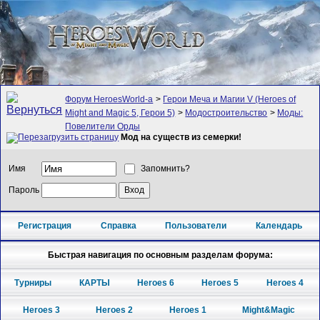
Форум HeroesWorld-а
>
Герои Меча и Магии V (Heroes of
Might and Magic 5, Герои 5)
>
Модостроительство
>
Моды:
Повелители Орды
Мод на существ из семерки!
Имя
Запомнить?
Пароль
Регистрация
Справка
Пользователи
Календарь
Быстрая навигация по основным разделам форума:
Турниры
КАРТЫ
Heroes 6
Heroes 5
Heroes 4
Heroes 3
Heroes 2
Heroes 1
Might&Magic