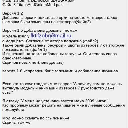
Файл 2:Homm7DEMODandDWARF.pak
Файл 3:TitansAndGolemMod.pak
Версия 1.2
Добавлены орки и неистовые орки на место кентавров также
шаманки были заменены на кентавров(Файл2)
Версия 1.5 Добавлены драконы гномам
fktifzobr@mail.ru
Модель взял у
с мода ртф. Согласие от автора получено (файл2)
Также были добавлены ресурсы и шахты из героев 7 от этого-же
пользователя. (файл 1)
И вишенкой на торте добавлены горгульи. Они теперь снова
одноклеточные.
Скринов новых нет(лень делать)
версия 1.6 исправлен баг с големами и добавление джиннов
Если кто-то хочет задать мне вопрос "А почему сам не можешь
вытянуть модель и анимации из героев 7 руководство даже
есть."
Я отвечу "У меня не устанавливается майа 2009 никак."
Кто проблему может решить напишите мне в личные сообщения
пожалуйста.
Мод можно скачать по ссылке ниже
Скрины там же