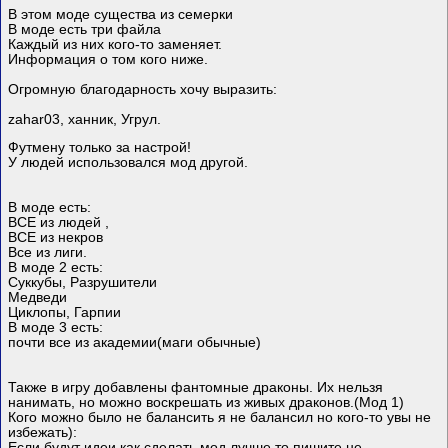
В этом моде существа из семерки
В моде есть три файла
Каждый из них кого-то заменяет.
Информация о том кого ниже.
Огромную благодарность хочу выразить:
zahar03, ханник, Угрул.
Футмену только за настрой!
У людей использовался мод другой.
В моде есть:
ВСЕ из людей ,
ВСЕ из некров
Все из лиги.
В моде 2 есть:
Суккубы, Разрушители
Медведи
Циклопы, Гарпии
В моде 3 есть:
почти все из академии(маги обычные)
Также в игру добавлены фантомные драконы. Их нельзя
нанимать, но можно воскрешать из живых драконов.(Мод 1)
Кого можно было не балансить я не балансил но кого-то увы не
избежать):
Если будут идеи как сделать мод лучше то пишите не