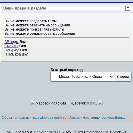
Ваши права в разделе
^
Вы
не можете
создавать темы
Вы
не можете
отвечать на сообщения
Вы
не можете
прикреплять файлы
Вы
не можете
редактировать сообщения
BB-коды
Вкл.
Смайлы
Вкл.
[IMG]
код
Вкл.
HTML код
Вкл.
Быстрый переход
Часовой пояс GMT +4, время:
03:45
.
Обратная связь
-
https://heroesworld.ru
-
Архив
-
Настройки cookies
Вверх
vBulletin v3.5.0, Copyright ©2000-2026, Jelsoft Enterprises Ltd. (Русский)