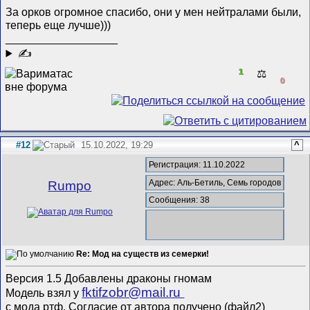
За орков огромное спасибо, они у мен нейтралами были,
теперь еще лучше)))
__________________
✍
1
⚖️
0
#12
15.10.2022, 19:29
^
Регистрация: 11.10.2022
Адрес: Аль-Бетиль, Семь городов
Rumpo
Сообщения: 38
Re: Мод на существ из семерки!
Версия 1.5 Добавлены драконы гномам
fktifzobr@mail.ru
Модель взял у
с мода ртф. Согласие от автора получено (файл2)