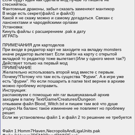
стесняйтесь
Фантомные драконы, забыл сказать заменяют мантикор
В моде есть секрет(файл1 и файл3)
Какой я не скажу можно и самому догадаться. Связан с
ланснехтами и чародейскими орлами
Установка:
Кинуть файлы с расширением .pak в дату
ИГРАТЬ
ПРИМЕЧАНИЯ для картоделов
При входе в редактор карт не заходите на вкладку monsters
иначе редактор вылетает. Если зайти на карту с открытой
вкладкой то редактор тоже вылетает.(Или у одного меня так?)
Действует только на первый мод
ПРИМЕЧАНИЕ
Желательно использовать второй мод вместе с первым.
Почему?Потому что там есть существа "Фурии". А в игре уже
есть "фурии". Но если пошарить в папке text вернее в архиве
можно проблему исправить.
Инструкция:
распаковуем с помощью win rar вышеуказаный архив
заходим в папку Text/Game/Creatures/Dungeon
откываем файл Blood_Witch.txt и пишем там всё что душе
угодно.На баланс такое изминение не повлияет но проблему
решит.
Если же установлены файл 1 и файл 2 то решение не требуется
Файл 1:Homm7Haven,NecropolisAndLigaUnits.pak