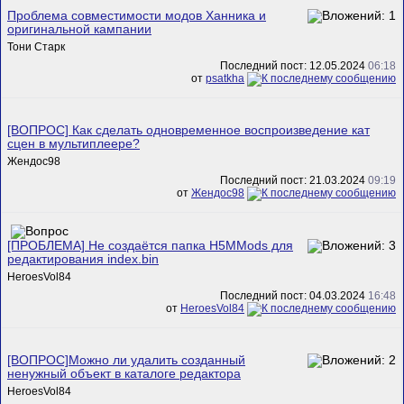
Проблема совместимости модов Ханника и
оригинальной кампании
Тони Старк
Последний пост: 12.05.2024
06:18
от
psatkha
[ВОПРОС] Как сделать одновременное воспроизведение кат
сцен в мультиплеере?
Жендос98
Последний пост: 21.03.2024
09:19
от
Жендос98
[ПРОБЛЕМА] Не создаётся папка H5MMods для
редактирования index.bin
HeroesVol84
Последний пост: 04.03.2024
16:48
от
HeroesVol84
[ВОПРОС]Можно ли удалить созданный
ненужный объект в каталоге редактора
HeroesVol84