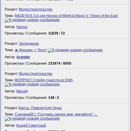
Раздел:
Модостроительство
Тема:
[МОД] NVS 3.0 для Heroes of Might & Magic V: Tribes of the East
Автор:
Narron
Просмотры / Сообщения:
11839
/
72
Раздел:
Экспедиция
Тема:
🔥 Иказкан -> Тезот
Автор:
Arandor
Просмотры / Сообщения:
153974
/
6055
Раздел:
Модостроительство
Тема:
[ВОПРОС] 3 грейд существ из EWA
Автор:
Manafy
Просмотры / Сообщения:
148
/
2
Раздел:
Карты: Повелители Орды
Тема:
Сценарий[L]: "Государь скорее жив, чем мёртв" –...
Автор:
Кощей Смертный