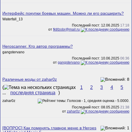
Интерфейс покупки боевых машин. Можно ли его расширить?
Waterfall_13
Последний пост: 12.06.2025
17:18
от
fktifzobr@mail.ru
Heroscanner. Кто автор программы?
gangstervano
Последний пост: 10.06.2025
06:36
от
gangstervano
Различные моды от zahar0z
(
1
2
3
4
5
...
последняя страница
)
zahar0z
Последний пост: 08.05.2025
21:38
от
zahar0z
[ВОПРОС] Как поменять главное меню в Heroes