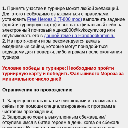
1.
Принять участие в турнире может любой желающий.
Для этого необходимо ознакомиться с правилами,
установить
Free Heroes 2 (T-800 mod)
выполнить задание
(пройти турнирную карту) и выслать финальный сейв на
электронный почтовый ящик:t800@kvkozyrev.org или
опубликовать его в
данной теме на Handbookhmm.ru
2.
На протяжении игры рекомендуется делать
ежедневные сейвы, которые могут понадобиться
ведущему для проверки, либо игрокам после окончания
турнира.
Условие победы в турнире: Необходимо пройти
турнирную карту и победить Фальшивого Мороза за
минимальное число дней
Ограничения по прохождению
1. Запрещено пользоваться чит-кодами и взламывать
сейвы при помощи специализированных программ в
чистовом прохождении;
2. Запрещено ходить выкупленным сбежавшим/
откупившимся в битве героем в день, когда он сбежал/
откупился. Выкупить такого героя разрешается в день