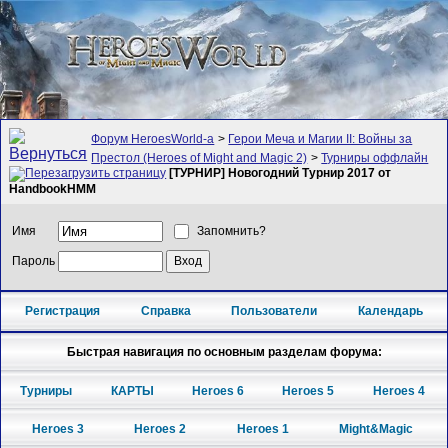
Форум HeroesWorld-а
>
Герои Меча и Магии II: Войны за
Престол (Heroes of Might and Magic 2)
>
Турниры оффлайн
[ТУРНИР] Новогoдний Турнир 2017 от
HandbookHMM
Имя
Запомнить?
Пароль
Регистрация
Справка
Пользователи
Календарь
Быстрая навигация по основным разделам форума:
Турниры
КАРТЫ
Heroes 6
Heroes 5
Heroes 4
Heroes 3
Heroes 2
Heroes 1
Might&Magic