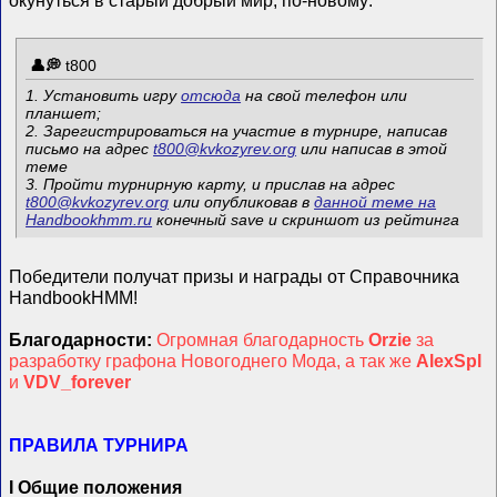
t800
1. Установить игру
отсюда
на свой телефон или
планшет;
2. Зарегистрироваться на участие в турнире, написав
письмо на адрес
t800@kvkozyrev.org
или написав в этой
теме
3. Пройти турнирную карту, и прислав на адрес
t800@kvkozyrev.org
или опубликовав в
данной теме на
Handbookhmm.ru
конечный save и скриншот из рейтинга
Победители получат призы и награды от Cправочника
HandbookHMM!
Благодарности:
Огромная благодарность
Orzie
за
разработку графона Новогоднего Мода, а так же
AlexSpl
и
VDV_forever
ПРАВИЛА ТУРНИРА
I Общие положения