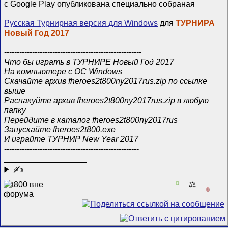
с Google Play опубликована специально сoбраная
Русская Турнирная версия для Windows
для
ТУРНИРА
Новый Год 2017
------------------------------------------------------
Что бы играть в TУРНИРЕ Новый Год 2017
На компьютере с ОС Windows
Скачайте архив fheroes2t800ny2017rus.zip по ссылке
выше
Распакуйте архив fheroes2t800ny2017rus.zip в любую
папку
Перейдите в каталог fheroes2t800ny2017rus
Запускайте fheroes2t800.exe
И играйте ТУРНИР New Year 2017
-----------------------------------------------------
__________________
✍
0
⚖️
0