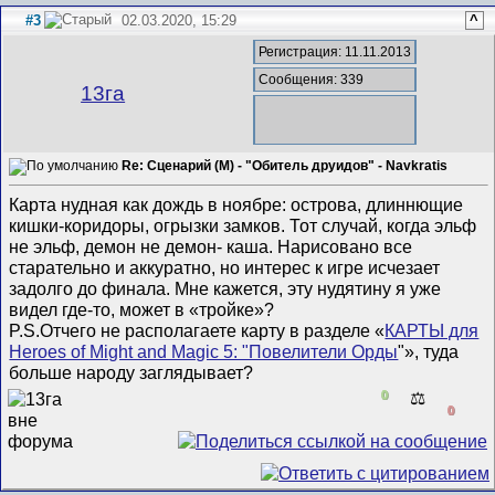
#3
02.03.2020, 15:29
^
Регистрация: 11.11.2013
Сообщения: 339
13га
Re: Сценарий (M) - "Обитель друидов" - Navkratis
Карта нудная как дождь в ноябре: острова, длиннющие
кишки-коридоры, огрызки замков. Тот случай, когда эльф
не эльф, демон не демон- каша. Нарисовано все
старательно и аккуратно, но интерес к игре исчезает
задолго до финала. Мне кажется, эту нудятину я уже
видел где-то, может в «тройке»?
P.S.Отчего не располагаете карту в разделе «
КАРТЫ для
Heroes of Might and Magic 5: "Повелители Орды
"», туда
больше народу заглядывает?
0
⚖️
0