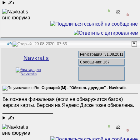
✍
0
⚖️
0
#9
29.08.2020, 07:56
^
Регистрация: 31.08.2011
Navkratis
Сообщения: 167
Re: Сценарий (M) - "Обитель друидов" - Navkratis
Выложена финальная (если не обнаружится багов)
версия карты. Версия на Яндекс Диске тоже обновлена.
__________________
✍
0
⚖️
0