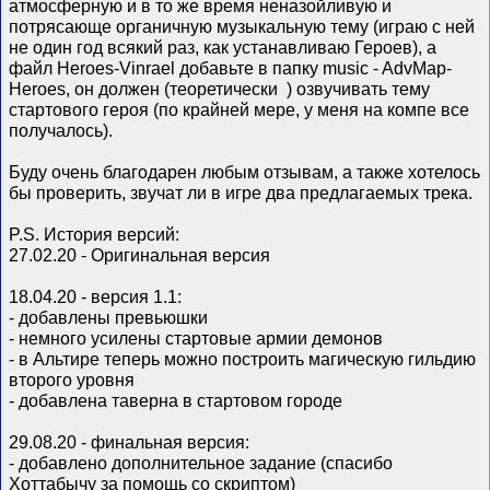
атмосферную и в то же время неназойливую и
потрясающе органичную музыкальную тему (играю с ней
не один год всякий раз, как устанавливаю Героев), а
файл Heroes-Vinrael добавьте в папку music - AdvMap-
Heroes, он должен (теоретически
) озвучивать тему
стартового героя (по крайней мере, у меня на компе все
получалось).
Буду очень благодарен любым отзывам, а также хотелось
бы проверить, звучат ли в игре два предлагаемых трека.
P.S. История версий:
27.02.20 - Оригинальная версия
18.04.20 - версия 1.1:
- добавлены превьюшки
- немного усилены стартовые армии демонов
- в Альтире теперь можно построить магическую гильдию
второго уровня
- добавлена таверна в стартовом городе
29.08.20 - финальная версия:
- добавлено дополнительное задание (спасибо
Хоттабычу за помощь со скриптом)