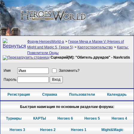
Форум HeroesWorld-а
>
Герои Меча и Магии V (Heroes of
Might and Magic 5, Герои 5)
>
Картостроительство
>
Карты:
Повелители Орды
Сценарий[M]: "Обитель друидов" - Navkratis
Имя
Запомнить?
Пароль
Регистрация
Справка
Пользователи
Календарь
Быстрая навигация по основным разделам форума:
Турниры
КАРТЫ
Heroes 6
Heroes 5
Heroes 4
Heroes 3
Heroes 2
Heroes 1
Might&Magic