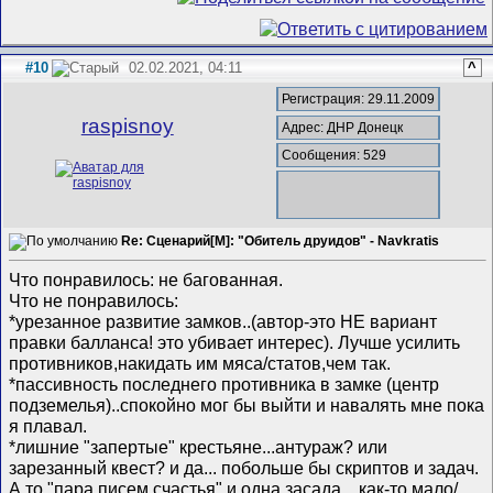
#10
02.02.2021, 04:11
^
Регистрация: 29.11.2009
raspisnoy
Адрес: ДНР Донецк
Сообщения: 529
Re: Сценарий[M]: "Обитель друидов" - Navkratis
Что понравилось: не багованная.
Что не понравилось:
*урезанное развитие замков..(автор-это НЕ вариант
правки балланса! это убивает интерес). Лучше усилить
противников,накидать им мяса/статов,чем так.
*пассивность последнего противника в замке (центр
подземелья)..спокойно мог бы выйти и навалять мне пока
я плавал.
*лишние "запертые" крестьяне...антураж? или
зарезанный квест? и да... побольше бы скриптов и задач.
А то "пара писем счастья" и одна засада ...как-то мало/