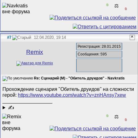
0
⚖️
0
#7
12.04.2020, 19:14
^
Регистрация: 28.01.2015
Remix
Сообщения: 595
Re: Сценарий (M) - "Обитель друидов" - Navkratis
Прохождение сценария "Обитель друидов" на сложности
герой:
https://www.youtube.com/watch?v=znHAnsy7xew
__________________
✍
0
⚖️
0