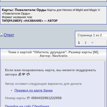
Карты: Повелители Орды
Карты для Heroes of Might and Magic V:
«Повелители Орды».
Формат названия тем:
ТИП[РАЗМЕР]: «НАЗВАНИЕ» — АВТОР
Страница 1 из 2
1
2
>
Тема с картой "Обитель друидов". Размер карты [M].
Автор: Navkratis
Если вам понравилась карта, вы можете поддержать
автора 💰 💸 💳
Автор оставил следующие варианты для доната:
Перевод по карте банка
Номер карты 💳
4584432961222958
Перейти на сайт Сбербанка