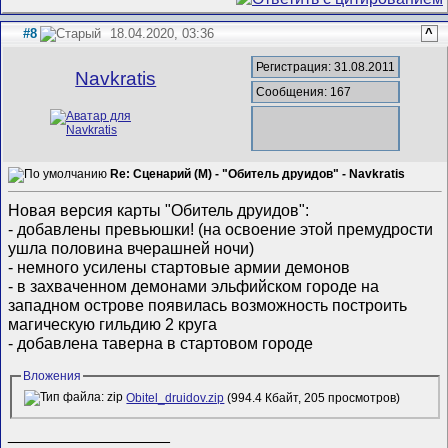
#8
18.04.2020, 03:36
^
Регистрация: 31.08.2011
Navkratis
Сообщения: 167
Re: Сценарий (M) - "Обитель друидов" - Navkratis
Новая версия карты "Обитель друидов":
- добавлены превьюшки! (на освоение этой премудрости
ушла половина вчерашней ночи)
- немного усилены стартовые армии демонов
- в захваченном демонами эльфийском городе на
западном острове появилась возможность построить
магическую гильдию 2 круга
- добавлена таверна в стартовом городе
Вложения
Obitel_druidov.zip
(994.4 Кбайт, 205 просмотров)
__________________