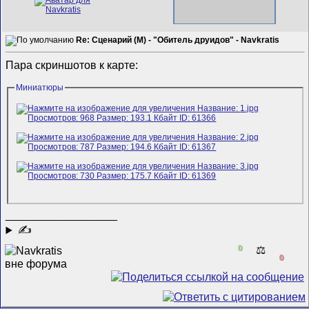
Re: Сценарий (M) - "Обитель друидов" - Navkratis
Пара скриншотов к карте:
Миниатюры
__________________
✍
0
⚖️
0