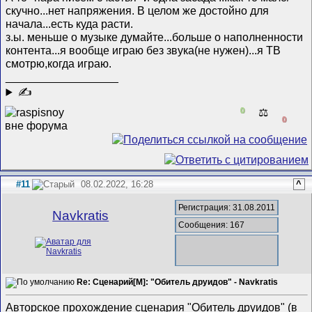
скучно...нет напряжения. В целом же достойно для
начала...есть куда расти.
з.ы. меньше о музыке думайте...больше о наполненности
контента...я вообще играю без звука(не нужен)...я ТВ
смотрю,когда играю.
__________________
✍
0
⚖️
0
#11
08.02.2022, 16:28
^
Регистрация: 31.08.2011
Navkratis
Сообщения: 167
Re: Сценарий[M]: "Обитель друидов" - Navkratis
Авторское прохождение сценария "Обитель друидов" (в