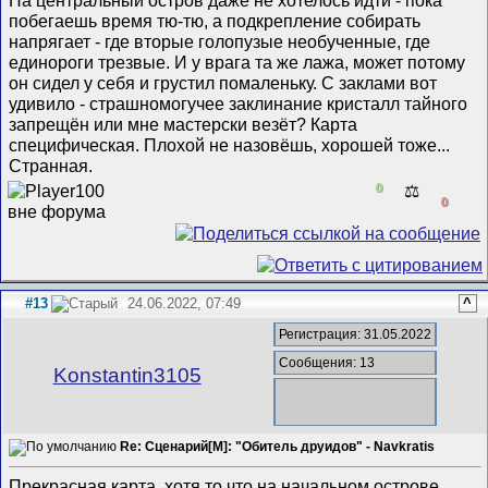
побегаешь время тю-тю, а подкрепление собирать
напрягает - где вторые голопузые необученные, где
единороги трезвые. И у врага та же лажа, может потому
он сидел у себя и грустил помаленьку. С заклами вот
удивило - страшномогучее заклинание кристалл тайного
запрещён или мне мастерски везёт? Карта
специфическая. Плохой не назовёшь, хорошей тоже...
Странная.
0
⚖️
0
#13
24.06.2022, 07:49
^
Регистрация: 31.05.2022
Сообщения: 13
Konstantin3105
Re: Сценарий[M]: "Обитель друидов" - Navkratis
Прекрасная карта, хотя то что на начальном острове