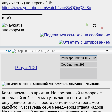
двух частях) на версии 1.6:
https://www.youtube.com/watch?v=eSvQOpQZk8o
__________________
✍
0
⚖️
0
#12
13.05.2022, 21:13
^
Регистрация: 23.10.2012
Сообщения: 293
Player100
Re: Сценарий[M]: "Обитель друидов" - Navkratis
Карта визуально приятна. Но постоянный геморрой с
передачей войск весьма утомляет и портит всё
ощущение от игры. Просто логистический тренажер
какой-то, чувствуешь себя менеджером отдела кадров.
На центральный остров даже не хотелось идти - пока