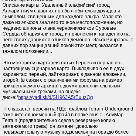
Описание карты: Удаленный эльфийский город
Алларинтиум с давних пор был обителью друидов и
символом, священным для каждого эльфа. Мало кто
даже из эльфов знал его точное местоположение, но
недавно шпионы клана чернокнижников Суровые
Сердца обнаружили город, и привлекли к нападению на
него своих давних союзников демонов. Эльф Винраэль, с
давних пор защищавший покой этих мест, оказался в
тяжелом положении...
Это моя третья карта для пятых Героев и первая по-
настоящему сценарная карта. Выкладываю ее в двух
вариантах: первый, лайт-вариант, в данном вложении,
второй, (в связи с ограничениями форума на размер
прикрепляемого архива) с двумя дополнительными
музыкальными треками, на яндекс-
диске:*
https://yadi.sk/d/SH963A5rEuuzQg
Что касается версии на ЯДе: файлом Terrain-Underground
замените одноименный файл в папке music - AdvMap-
Terrain (предварительно сделав резервную копию
заменяемого трека), он изменит довольно
невыразительную музыку подземелья на гораздо более