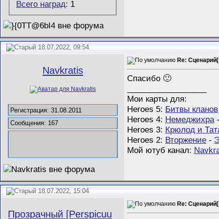
Всего наград
: 1
18.07.2022, 09:54
Re: Сценарий[M
Navkratis
Спасибо 🙂
__________________
Мои карты для:
Heroes 5:
Битвы кланов
Регистрация: 31.08.2011
Heroes 4:
Немеджихра
Сообщения: 167
Heroes 3:
Крюлод и Тат
Heroes 2:
Вторжение
-
Э
Мой ютуб канал:
Navkra
18.07.2022, 15:04
Re: Сценарий[M
Прозрачный [Perspicuu