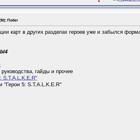
1
(M): Побег
ации карт в других разделах героев уже и забылся форм
bI4
й
 руководства, гайды и прочее
: S.T.A.L.K.E.R"
"Герои 5: S.T.A.L.K.E.R"