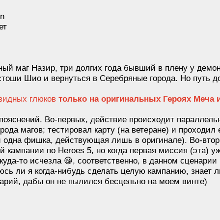
on
ет
ный маг Назир, три долгих года бывший в плену у демон
стоши Шио и вернуться в Серебряные города. Но путь до
евидных глюков
только на оригинальных Героях Меча и
 пояснений. Во-первых, действие происходит параллель
рода магов; тестировал карту (на ветеране) и проходил
 и одна фишка, действующая лишь в оригинале). Во-втор
 кампании по Heroes 5, но когда первая миссия (эта) у
куда-то исчезла 😀, соответственно, в данном сценарии
юсь ли я когда-нибудь сделать целую кампанию, знает 
рий, дабы он не пылился бесцельно на моем винте)