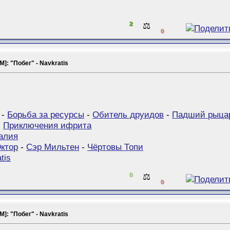
2
⚖️
0
]: "Побег" - Navkratis
-
Борьба за ресурсы
-
Обитель друидов
-
Падший рыца
-
Приключения ифрита
алия
ктор
-
Сэр Мильтен
-
Чёртовы Топи
tis
0
⚖️
0
]: "Побег" - Navkratis