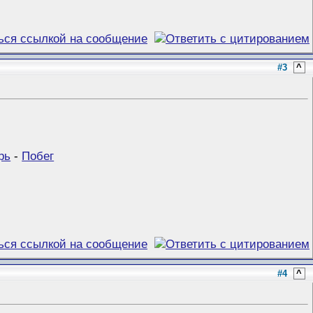
#3
^
рь
-
Побег
#4
^