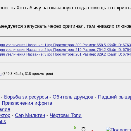
рность Хоттабычу за оказанную тогда помощь со скрип
мендуется запускать через оригинал, там никаких глюков
m
(849.3 Кбайт, 318 просмотров)
-
Борьба за ресурсы
-
Обитель друидов
-
Падший рыца
-
Приключения ифрита
алия
ктор
-
Сэр Мильтен
-
Чёртовы Топи
tis
2
⚖️