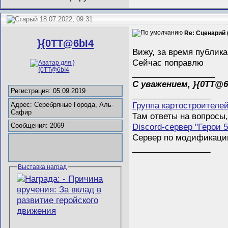
18.07.2022, 09:31
Re: Сценарий 
}{0TT@6bI4
Вижу, за время публик
Сейчас поправлю
__________________
С уважением, }{0TT@6
Регистрация: 05.09.2019
_________________
Группа картостроителе
Адрес: Серебряные Города, Аль-
Сафир
Там ответы на вопросы,
Discord-сервер "Герои 5
Сообщения: 2069
Сервер по модификации 
_________________
Выставка наград