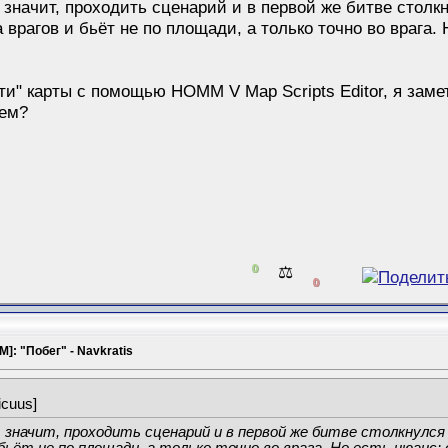
 значит, проходить сценарий и в первой же битве стол
 врагов и бьёт не по площади, а только точно во врага.
и" карты с помощью HOMM V Map Scripts Editor, я заме
чем?
0
⚖️
0
]: "Побег" - Navkratis
icuus]
 значит, проходить сценарий и в первой же битве столкнулся
бьёт не по площади, а только точно во врага. Но есть нюанс: 