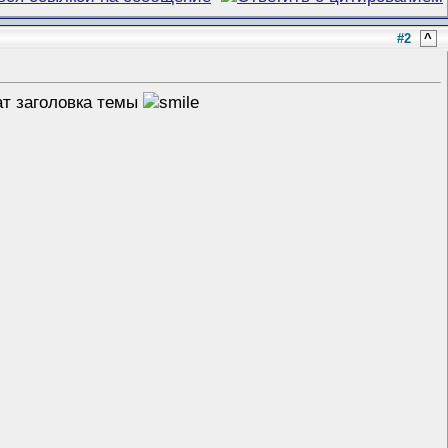
#2
^
ат заголовка темы