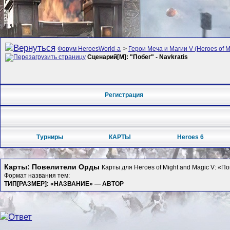
Форум HeroesWorld-а
>
Герои Меча и Магии V (Heroes of Mi
Сценарий[M]: "Побег" - Navkratis
Регистрация
Турниры
КАРТЫ
Heroes 6
Карты: Повелители Орды
Карты для Heroes of Might and Magic V: «
Формат названия тем:
ТИП[РАЗМЕР]: «НАЗВАНИЕ» — АВТОР