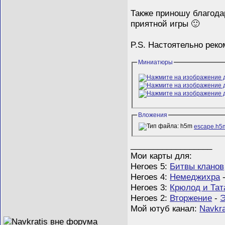
Также приношу благода
приятной игры 🙂
P.S. Настоятельно реко
Миниатюры
Вложения
escape.h5
__________________
Мои карты для:
Heroes 5:
Битвы кланов
Heroes 4:
Немеджихра
Heroes 3:
Крюлод и Тат
Heroes 2:
Вторжение
-
Э
Мой ютуб канал:
Navkra