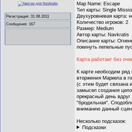
Map Name: Escape
Тип карты: Single Missi
Двухуровневая карта: н
Регистрация: 31.08.2011
Количество игроков: 2
Сообщения: 167
Размер: Medium
Автор карты: Navkratis
Описание карты: Огнен
покинуть пепельные пу
Карта работает без оч
К карте необходим ряд
вторжения Маркела в го
(с этим будет связана
замысел создания целой
прекрасный день вдруг 
"бродильная". Сподобл
вниманию данный сцена
Несколько подсказок:
Подсказки