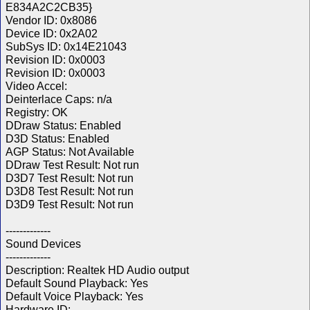
E834A2C2CB35}
Vendor ID: 0x8086
Device ID: 0x2A02
SubSys ID: 0x14E21043
Revision ID: 0x0003
Revision ID: 0x0003
Video Accel:
Deinterlace Caps: n/a
Registry: OK
DDraw Status: Enabled
D3D Status: Enabled
AGP Status: Not Available
DDraw Test Result: Not run
D3D7 Test Result: Not run
D3D8 Test Result: Not run
D3D9 Test Result: Not run
-------------
Sound Devices
-------------
Description: Realtek HD Audio output
Default Sound Playback: Yes
Default Voice Playback: Yes
Hardware ID: