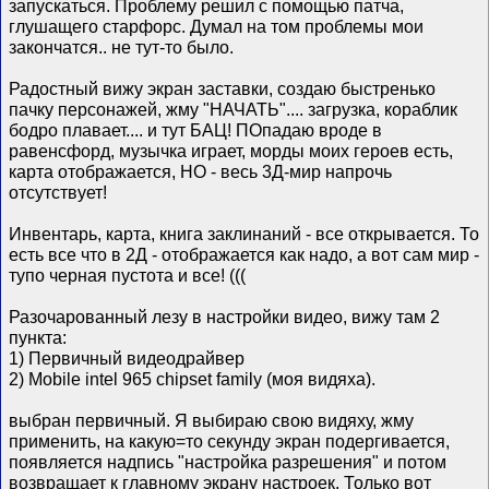
запускаться. Проблему решил с помощью патча,
глушащего старфорс. Думал на том проблемы мои
закончатся.. не тут-то было.
Радостный вижу экран заставки, создаю быстренько
пачку персонажей, жму "НАЧАТЬ".... загрузка, кораблик
бодро плавает.... и тут БАЦ! ПОпадаю вроде в
равенсфорд, музычка играет, морды моих героев есть,
карта отображается, НО - весь 3Д-мир напрочь
отсутствует!
Инвентарь, карта, книга заклинаний - все открывается. То
есть все что в 2Д - отображается как надо, а вот сам мир -
тупо черная пустота и все! (((
Разочарованный лезу в настройки видео, вижу там 2
пункта:
1) Первичный видеодрайвер
2) Mobile intel 965 chipset family (моя видяха).
выбран первичный. Я выбираю свою видяху, жму
применить, на какую=то секунду экран подергивается,
появляется надпись "настройка разрешения" и потом
возвращает к главному экрану настроек. Только вот