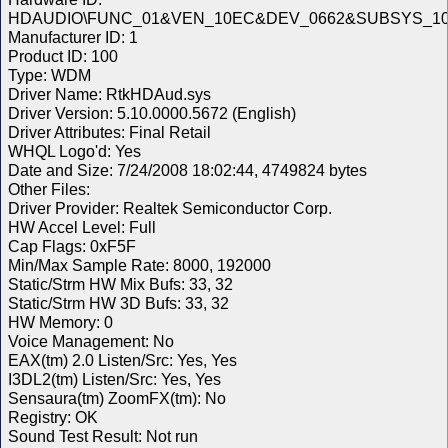
HDAUDIO\FUNC_01&VEN_10EC&DEV_0662&SUBSYS_10
Manufacturer ID: 1
Product ID: 100
Type: WDM
Driver Name: RtkHDAud.sys
Driver Version: 5.10.0000.5672 (English)
Driver Attributes: Final Retail
WHQL Logo'd: Yes
Date and Size: 7/24/2008 18:02:44, 4749824 bytes
Other Files:
Driver Provider: Realtek Semiconductor Corp.
HW Accel Level: Full
Cap Flags: 0xF5F
Min/Max Sample Rate: 8000, 192000
Static/Strm HW Mix Bufs: 33, 32
Static/Strm HW 3D Bufs: 33, 32
HW Memory: 0
Voice Management: No
EAX(tm) 2.0 Listen/Src: Yes, Yes
I3DL2(tm) Listen/Src: Yes, Yes
Sensaura(tm) ZoomFX(tm): No
Registry: OK
Sound Test Result: Not run