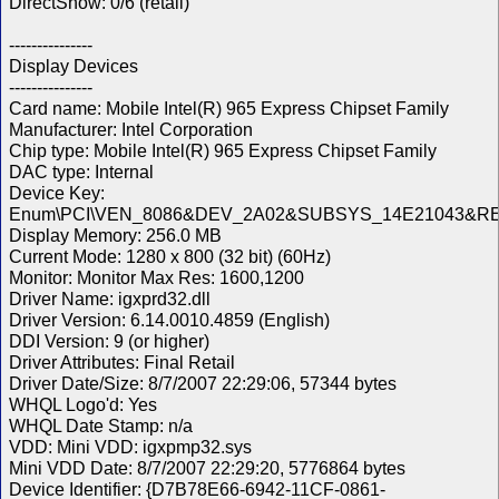
DirectShow: 0/6 (retail)
---------------
Display Devices
---------------
Card name: Mobile Intel(R) 965 Express Chipset Family
Manufacturer: Intel Corporation
Chip type: Mobile Intel(R) 965 Express Chipset Family
DAC type: Internal
Device Key:
Enum\PCI\VEN_8086&DEV_2A02&SUBSYS_14E21043&R
Display Memory: 256.0 MB
Current Mode: 1280 x 800 (32 bit) (60Hz)
Monitor: Monitor Max Res: 1600,1200
Driver Name: igxprd32.dll
Driver Version: 6.14.0010.4859 (English)
DDI Version: 9 (or higher)
Driver Attributes: Final Retail
Driver Date/Size: 8/7/2007 22:29:06, 57344 bytes
WHQL Logo'd: Yes
WHQL Date Stamp: n/a
VDD: Mini VDD: igxpmp32.sys
Mini VDD Date: 8/7/2007 22:29:20, 5776864 bytes
Device Identifier: {D7B78E66-6942-11CF-0861-