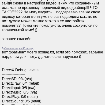
зайдя снова в настройки видео, вижу, что сохраненным
остался по-прежнему первичный видеодрайвер!!! ЧТО
ТАКОЕ???? Не могу вкурить.... подозреваю все же свою
видюху, которая меня уже не раз подводила кстати, но
вот думаю может можно что-то в ее настройках
поменять? Помогите пожалуйста, очень соскучился по
корявенькой гаме! ))
заранее спасибо.
Добавлено через 36 секунд
вот фрагмент моего dxdiag.txt, если это поможет.. заранее
пардон за длинноту, удалите если нарушаю ))
--------------------
DirectX Debug Levels
--------------------
Direct3D: 0/4 (n/a)
DirectDraw: 0/4 (retail)
DirectInput: 0/5 (n/a)
DirectMusic: 0/5 (n/a)
DirectPlay: 0/9 (retail)
DirectSound: 0/5 (retail)