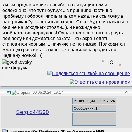
хы, за предложение спасибо, но ситуация тем и
осложнена, что тут ноутбук... в принципе частично
проблему поборол, чистым тыком нажал на ссылочку в
настройках "установить исходные" (как будто изначально
они не на исходных стояли...), и неожиданно
изображение вернулось! Однако теперь стоит нырнуть
под воду или дождаться заката - как экран опять
становится черным.... ничччче не понимаю. Приходится
ждать до рассвета.. а мне так нравилось бродить по
чедиану ночью! =(
0
⚖️
0
#4
30.06.2024, 19:17
^
Регистрация: 30.06.2024
Сообщения: 1
Sergio44560
Re: Проблема с 3D изображением в MM9