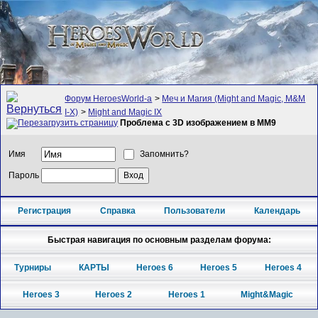
Форум HeroesWorld-а
>
Меч и Магия (Might and Magic, M&M
I-X)
>
Might and Magic IX
Проблема с 3D изображением в MM9
Имя
Запомнить?
Пароль
Регистрация
Справка
Пользователи
Календарь
Быстрая навигация по основным разделам форума:
Турниры
КАРТЫ
Heroes 6
Heroes 5
Heroes 4
Heroes 3
Heroes 2
Heroes 1
Might&Magic