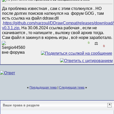
Да проблема известная , сам с этим столкнулся . НО
после долгих поисков наткнулся на форум GOG , там
есть ссылка на файл ddraw.dll
.
https://github.com/narzoul/DDrawCompat/releases/downloa
v0.3.1.zip.
На 30.06.2024 ссылка рабочая , если не
скачивается , то напишите , выложу свой архив тогда.
Сам файл я закинул в корень игры , всё норм заработало.
0
⚖️
0
«
Предыдущая тема
|
Следующая тема
»
Ваши права в разделе
^