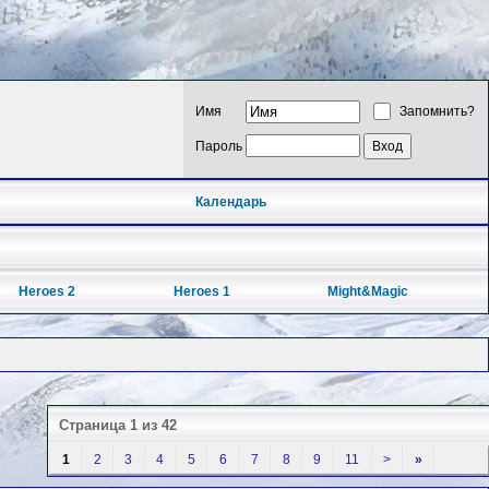
Имя
Запомнить?
Пароль
Календарь
Heroes 2
Heroes 1
Might&Magic
Страница 1 из 42
1
2
3
4
5
6
7
8
9
11
>
»