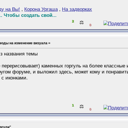
ду на Вы!
,
Корона Ургаша
,
На задворках
. Чтобы создать свой...
2
⚖️
0
моды на изменение визуала =
из названия темы
 перерисовывает) каменных горгуль на более классные 
ругом форуме, и выложил здесь, может кому и понравить
 с иконками.
1
⚖️
0
ргули"