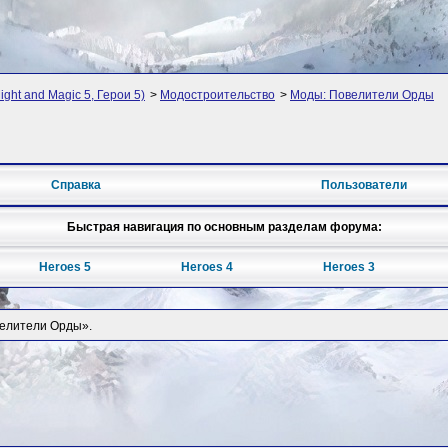
ght and Magic 5, Герои 5)
>
Модостроительство
>
Моды: Повелители Орды
Справка
Пользователи
Быстрая навигация по основным разделам форума:
Heroes 5
Heroes 4
Heroes 3
велители Орды».