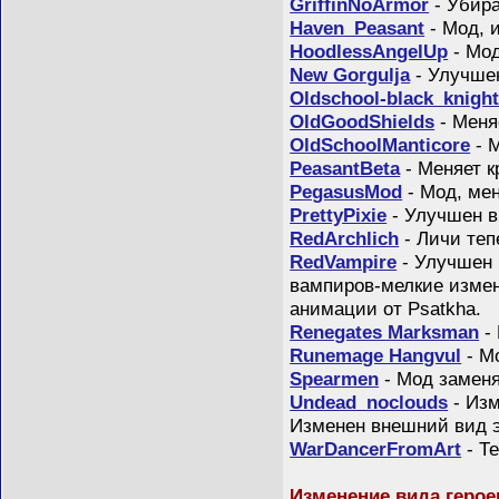
GriffinNoArmor
- Убира
Haven_Peasant
- Мод, 
HoodlessAngelUp
- Мод
New Gorgulja
- Улучше
Oldschool-black_knigh
OldGoodShields
- Меня
OldSchoolManticore
- 
PeasantBeta
- Меняет к
PegasusMod
- Мод, ме
PrettyPixie
- Улучшен в
RedArchlich
- Личи теп
RedVampire
- Улучшен 
вампиров-мелкие измен
анимации от Psatkha.
Renegates Marksman
-
Runemage Hangvul
- М
Spearmen
- Мод заменя
Undead_noclouds
- Изм
Изменен внешний вид 
WarDancerFromArt
- Т
Изменение вида герое