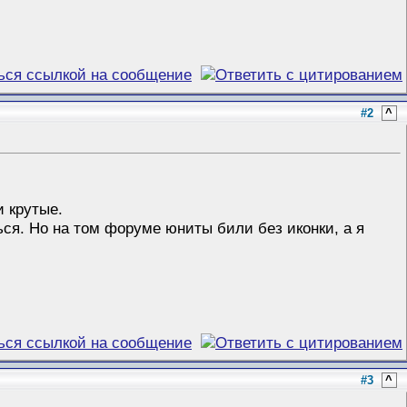
#2
^
и крутые.
ся. Но на том форуме юниты били без иконки, а я
#3
^