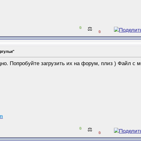
0
⚖️
0
ргульи"
дно. Попробуйте загрузить их на форум, плиз ) Файл с 
am
0
⚖️
0