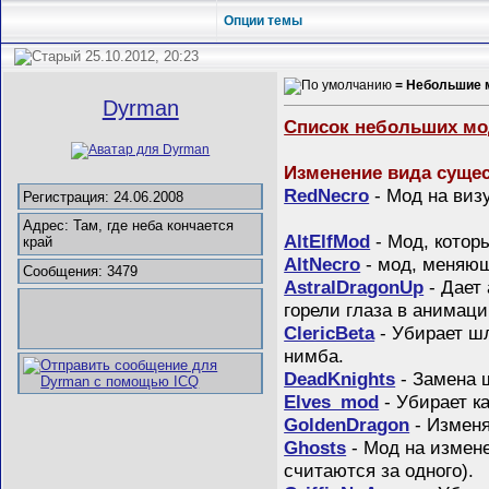
Опции темы
25.10.2012, 20:23
= Небольшие 
Dyrman
Список небольших мод
Изменение вида сущес
RedNecro
- Мод на виз
Регистрация: 24.06.2008
Адрес: Там, где неба кончается
AltElfMod
- Мод, котор
край
AltNecro
- мод, меняющ
Сообщения: 3479
AstralDragonUp
- Дает 
горели глаза в анимаци
ClericBeta
- Убирает шл
нимба.
DeadKnights
- Замена 
Elves_mod
- Убирает к
GoldenDragon
- Изменя
Ghosts
- Мод на измене
считаются за одного).