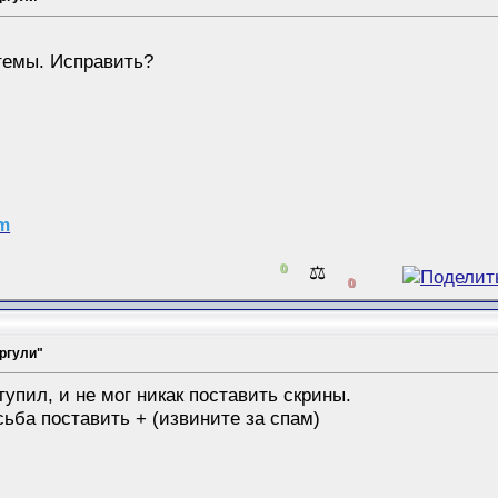
 темы. Исправить?
am
0
⚖️
0
ргули"
тупил, и не мог никак поставить скрины.
ьба поставить + (извините за спам)