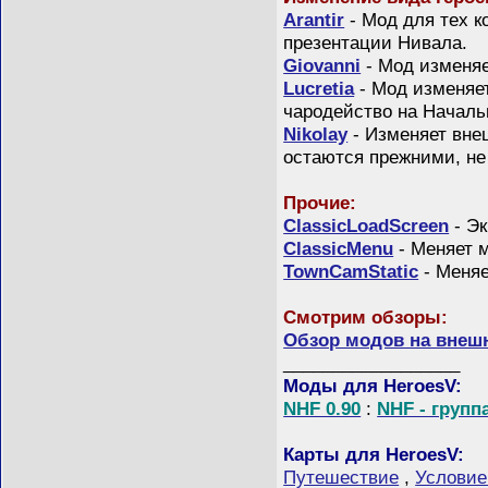
Arantir
- Мод для тех к
презентации Нивала.
Giovanni
- Мод изменяе
Lucretia
- Мод изменяе
чародейство на Началь
Nikolay
- Изменяет вне
остаются прежними, не
Прочие:
ClassicLoadScreen
- Эк
ClassicMenu
- Меняет м
TownCamStatic
- Меняе
Смотрим обзоры:
Обзор модов на внешни
__________________
Моды для HeroesV:
NHF 0.90
:
NHF - групп
Карты для HeroesV:
Путешествие
,
Условие