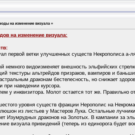
моды на изменение визуала =
ов на изменение визуала:
тв:
уал первой ветки улучшенных существ Некрополиса а-ля 
ый немного видоизменяет внешность эльфийских стрелк
ий текстуры альтрейдов призраков, вампиров и баньши
астральным драконам бестелесность, но снижает здоров
и при наведении курсора.
ем у инквизитора. Молот остается тот же. Правильно от
шестого уровня существ фракции Нерополис на Некром
апюшон из листьев у Мастеров Лука. Остальные лучники
ет Изумрудных драконов на Золотых. В кампании за эль
ние визуала привидений (теперь из единорога будет во