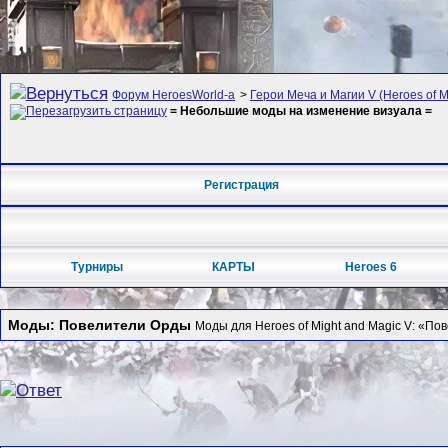
Форум HeroesWorld-а
>
Герои Меча и Магии V (Heroes of Mi
= Небольшие моды на изменение визуала =
Регистрация
Турниры
КАРТЫ
Heroes 6
Моды: Повелители Орды
Моды для Heroes of Might and Magic V: «По