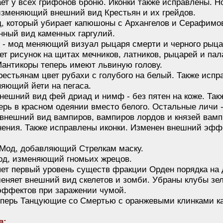
ет у всех грифонов броню. Иконки также исправлены. 
изменяющий внешний вид Крестьян и их грейдов.
, который убирает капюшоны с Архангелов и Серафимо
нный вид каменных гаргулий.
t
- мод меняющий визуал рыцаря смерти и черного рыца
ет рисунок на щитах мечников, латников, рыцарей и пал
Мантикоры теперь имеют львиную голову.
рестьянам цвет рубахи с голубого на белый. Также испр
няющий йети на пегаса.
нешний вид фей дриад и нимф - без пятен на коже. Так
ерь в красном одеянии вместо белого. Остальные личи 
внешний вид вампиров, вампиров лордов и князей вамп
ения. Также исправлены иконки. Изменен внешний эфф
 Мод, добавляющий Стрелкам маску.
од, изменяющий гномьих жрецов.
ет первый уровень существ фракции Орден порядка на
еняет внешний вид скелетов и зомби. Убраны клубы зе
эффектов при заражении чумой.
еперь Танцующие со Смертью с оранжевыми клинками как
в: