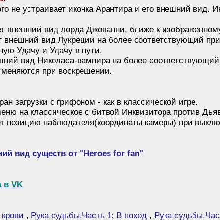
ого не устраивает иконка Арантира и его внешний вид. И
т внешний вид лорда Джованни, ближе к изображенному
т внешний вид Лукреции на более соответствующий при
ную Удачу и Удачу в пути.
шний вид Николаса-вампира на более соответствующий 
 меняются при воскрешении.
ран загрузки с грифоном - как в классической игре.
еню на классическое с битвой Инквизитора против Дья
т позицию наблюдателя(координаты камеры) при выклю
й вид существ от "Heroes for fan"
а в VK
 крови
,
Рука судьбы.Часть 1: В поход
,
Рука судьбы.Час