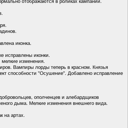
Нормально отображаются в роликах кампаний.
в.
ря.
адинов.
авлена иконка.
же исправлены иконки.
- мелкие изменения.
иров. Вампиры лорды теперь в красном. Князья
ект способности "Осушение". Добавлено исправление
 добровольцев, ополченцев и алебардщиков
леного дыма. Мелкие изменения внешнего вида.
 на артах.