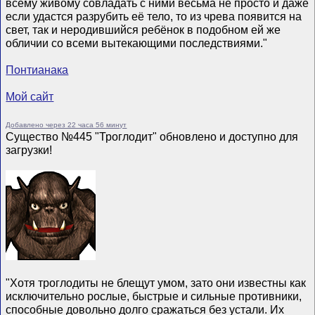
всему живому совладать с ними весьма не просто и даже
если удастся разрубить её тело, то из чрева появится на
свет, так и неродившийся ребёнок в подобном ей же
обличии со всеми вытекающими последствиями."
Понтианака
Мой сайт
Добавлено через 22 часа 56 минут
Существо №445 "Троглодит" обновлено и доступно для
загрузки!
"Хотя троглодиты не блещут умом, зато они известны как
исключительно рослые, быстрые и сильные противники,
способные довольно долго сражаться без устали. Их