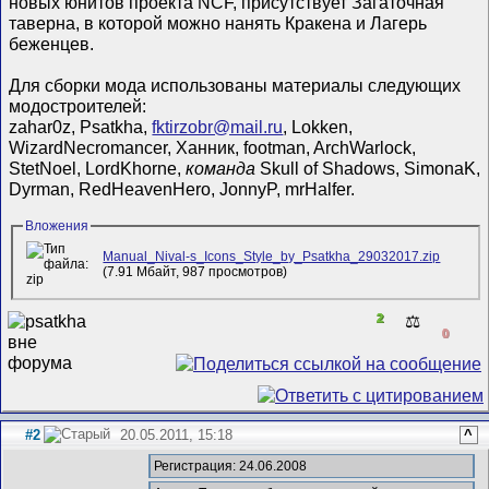
новых юнитов проекта NCF, присутствует Загаточная
таверна, в которой можно нанять Кракена и Лагерь
беженцев.
Для сборки мода использованы материалы следующих
модостроителей:
zahar0z, Psatkha,
fktirzobr@mail.ru
, Lokken,
WizardNecromancer, Ханник, footman, ArchWarlock,
StetNoel, LordKhorne,
команда
Skull of Shadows, SimonaK,
Dyrman, RedHeavenHero, JonnyP, mrHalfer.
Вложения
Manual_Nival-s_Icons_Style_by_Psatkha_29032017.zip
(7.91 Мбайт, 987 просмотров)
2
⚖️
0
#2
20.05.2011, 15:18
^
Регистрация: 24.06.2008