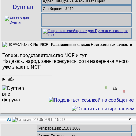
Адрес: Там, где неба кончается край
Dyrman
Сообщения: 3479
Re: NCF - Расширенный список Нейтральных существ
Теперь представительство NCF и тут
Надеюсь, народ, заинтересуется, хотя наверняка много
уже знают о NCF.
__________________
✍
0
⚖️
0
#3
20.05.2011, 15:30
^
Регистрация: 15.03.2007
Адрес: Баталпашинск