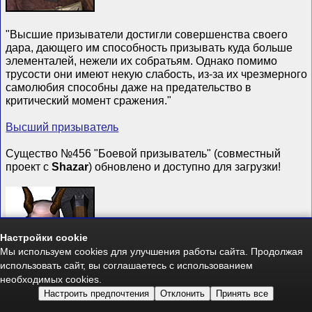
"Высшие призыватели достигли совершенства своего
дара, дающего им способность призывать куда больше
элементалей, нежели их собратьям. Однако помимо
трусости они имеют некую слабость, из-за их чрезмерного
самолюбия способны даже на предательство в
критический момент сражения."
Высший призыватель
Существо №456 "Боевой призыватель" (совместный
проект с
Shazar
) обновлено и доступно для загрузки!
Настройки cookie
Мы используем cookies для улучшения работы сайта. Продолжая
использовать сайт, вы соглашаетесь с использованием
необходимых cookies.
Настроить предпочтения
Отклонить
Принять все
"Боевые призыватели оставившие путь развития дара,
посвятили годы обучения на упорные физические