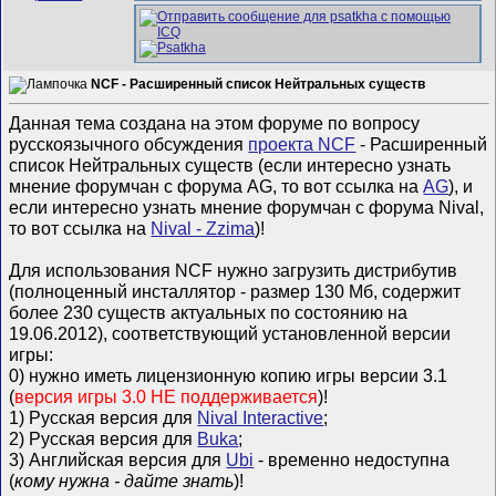
NCF - Расширенный список Нейтральных существ
Данная тема создана на этом форуме по вопросу
русскоязычного обсуждения
проекта NCF
- Расширенный
список Нейтральных существ (если интересно узнать
мнение форумчан с форума AG, то вот ссылка на
AG
), и
если интересно узнать мнение форумчан с форума Nival,
то вот ссылка на
Nival - Zzima
)!
Для использования NCF нужно загрузить дистрибутив
(полноценный инсталлятор - размер 130 Мб, содержит
более 230 существ актуальных по состоянию на
19.06.2012), соответствующий установленной версии
игры:
0) нужно иметь лицензионную копию игры версии 3.1
(
версия игры 3.0 НЕ поддерживается
)!
1) Русская версия для
Nival Interactive
;
2) Русская версия для
Buka
;
3) Английская версия для
Ubi
- временно недоступна
(
кому нужна - дайте знать
)!