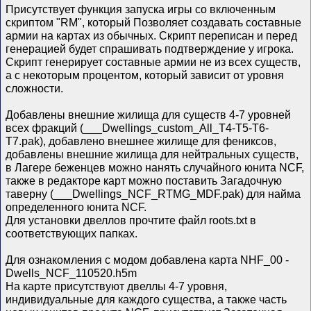
Присутствует функция запуска игры со включенным
скриптом "RM", который Позволяет создавать составные
армии на картах из обычных. Скрипт переписан и перед
генерацией будет спрашивать подтверждение у игрока.
Скрипт генерирует составные армии не из всех существ,
а с некоторым процентом, который зависит от уровня
сложности.
Дoбaвлeны внeшниe жилищa для cyщecтв 4-7 ypoвнeй
вcex фpaкций (___Dwellings_custom_All_T4-T5-T6-
T7.pak), дoбaвлeнo внeшнee жилищe для фeникcoв,
дoбaвлeны внeшниe жилищa для нeйтpaльныx cyщecтв,
в Лагере беженцев можно нанять случайного юнита NCF,
также в редакторе карт можно поставить Загадочную
таверну (___Dwellings_NCF_RTMG_MDF.pak) для найма
определенного юнита NCF.
Для установки двеллов прочтите файл roots.txt в
соответствующих папках.
Для ознакомления с модом добавлена карта NHF_00 -
Dwells_NCF_110520.h5m
На карте присутствуют двеллы 4-7 уровня,
индивидуальные для каждого существа, а также часть