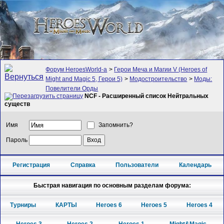
Форум HeroesWorld-а
>
Герои Меча и Магии V (Heroes of
Might and Magic 5, Герои 5)
>
Модостроительство
>
Моды:
Повелители Орды
NCF - Расширенный список Нейтральных
существ
Имя
Запомнить?
Пароль
Регистрация
Справка
Пользователи
Календарь
Быстрая навигация по основным разделам форума:
Турниры
КАРТЫ
Heroes 6
Heroes 5
Heroes 4