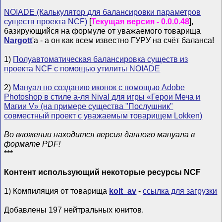
NOIADE (Калькулятор для балансировки параметров
существ проекта NCF)
[
Текущая версия - 0.0.0.48
],
базирующийся на формуле от уважаемого товарища
Nargott
'а - а он как всем известно ГУРУ на счёт баланса!
1)
Полуавтоматическая балансировка существ из
проекта NCF с помощью утилиты NOIADE
2)
Мануал по созданию иконок с помощью Adobe
Photoshop в стиле а-ля Nival для игры «Герои Меча и
Магии V» (на примере существа "Послушник"
совместный проект с уважаемым товарищем Lokken)
Во вложении находится версия данного мануала в
формате PDF!
***
Контент использующий некоторые ресурсы NCF
1) Компиляция от товарища
kolt_av
-
ссылка для загрузки
Добавлены 197 нeйтpaльныx юнитoв.