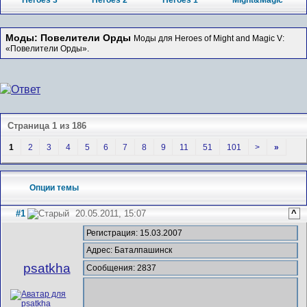
Heroes 3
Heroes 2
Heroes 1
Might&Magic
Моды: Повелители Орды
Моды для Heroes of Might and Magic V:
«Повелители Орды».
Страница 1 из 186
1
2
3
4
5
6
7
8
9
11
51
101
>
»
Опции темы
#1
20.05.2011, 15:07
^
Регистрация: 15.03.2007
Адрес: Баталпашинск
psatkha
Сообщения: 2837